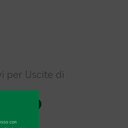
vi per Uscite di
panico di design
tesso con