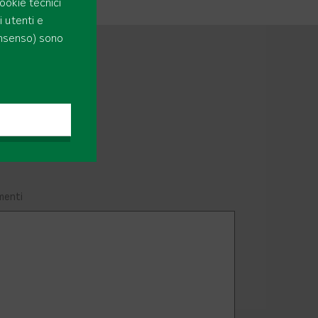
cookie tecnici
 utenti e
onsenso) sono
enti