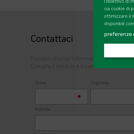
l'obiettivo di 
sia cookie di 
ottimizzare il
disponibili co
preferenze 
Contattaci
Desideri ulteriori informazioni sulle nostre
Compila il modulo e ti contatteremo entro 
Nome
Cognome
Azienda