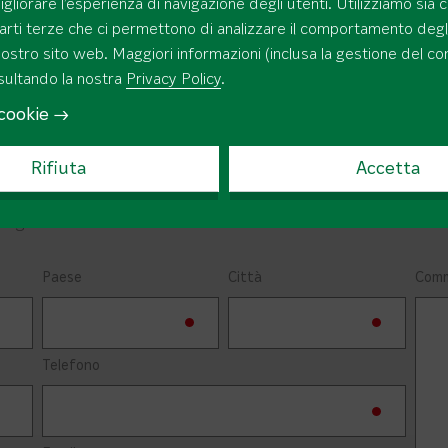
migliorare l’esperienza di navigazione degli utenti. Utilizziamo sia 
parti terze che ci permettono di analizzare il comportamento degli
 nostro sito web. Maggiori informazioni (inclusa la gestione del c
nsultando la nostra
Privacy Policy
.
cookie →
Rifiuta
Accetta
 soluzioni?
1 giorno lavorativo.
Paese
Città
Comm
Telefono