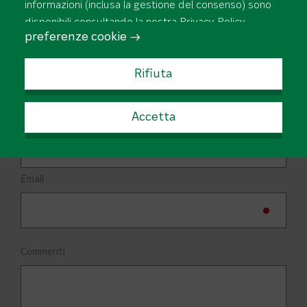
informazioni (inclusa la gestione del consenso) sono
disponibili consultando la nostra
Privacy Policy
.
preferenze cookie →
Città
Rifiuta
Accetta
Telefono
Email
Commenti