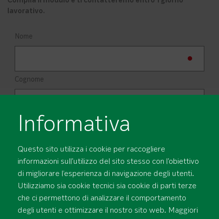
Compila il modulo e ti contatteremo entro 1 giorno
lavorativo.
Nome
Cognome
Informativa
Azienda
Questo sito utilizza i cookie per raccogliere
informazioni sull'utilizzo del sito stesso con l'obiettivo
Professione
di migliorare l’esperienza di navigazione degli utenti.
Utilizziamo sia cookie tecnici sia cookie di parti terze
che ci permettono di analizzare il comportamento
degli utenti e ottimizzare il nostro sito web. Maggiori
Paese